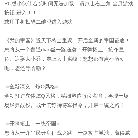
PC版小伙伴若长时间无法加载，请点击右上角 全屏游戏
按钮 进入！！
或用手机扫码二维码进入游戏！
《我的帝国》邀天下将士重聚，开启全新的帝国征途！
您将从一个普通diao丝一路逆袭！开疆拓土、抢夺皇
位、迎娶大小乔，走上人生巅峰！想想都有点小激动
呢，您还等啥勒？
-=全新演义，炫Q风格=-
全新打造立体炫Q风格，精细塑造每位名将，再现一场
场经典战役。战士们静待将军指令，开启一统之路！
-=开疆拓土，一统帝国=-
您将从一介平民开启征战之路，一路攻占城池，赢得威