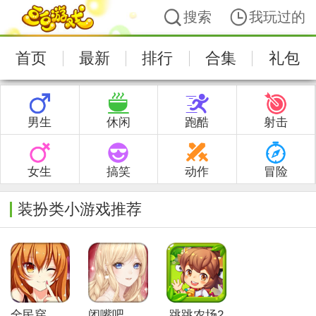
搜索
我玩过的
首页
最新
排行
合集
礼包
男生
休闲
跑酷
射击
女生
搞笑
动作
冒险
装扮类小游戏推荐
全民穿越之宫（复刻版）
闭嘴吧杠精
跳跳农场2