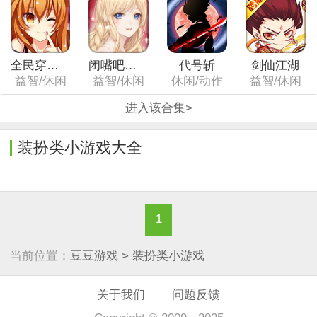
全民穿越之宫（复刻版）
闭嘴吧杠精
代号斩
剑仙江湖
益智/休闲
益智/休闲
休闲/动作
益智/休闲
进入该合集>
装扮类小游戏大全
1
当前位置：
豆豆游戏
> 装扮类小游戏
关于我们
问题反馈