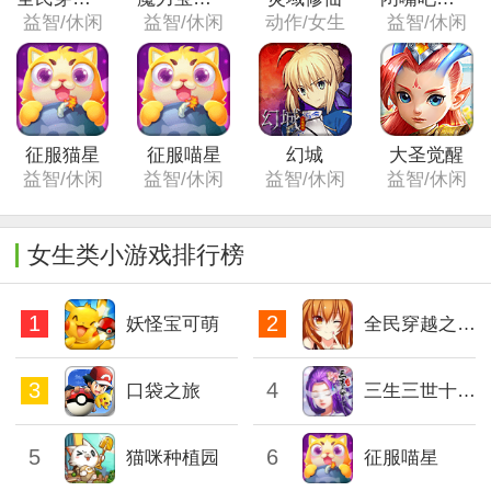
益智/休闲
益智/休闲
动作/女生
益智/休闲
征服猫星
征服喵星
幻城
大圣觉醒
益智/休闲
益智/休闲
益智/休闲
益智/休闲
女生类小游戏排行榜
1
2
妖怪宝可萌
全民穿越之宫（复刻版）
3
4
口袋之旅
三生三世十里桃花
5
6
猫咪种植园
征服喵星