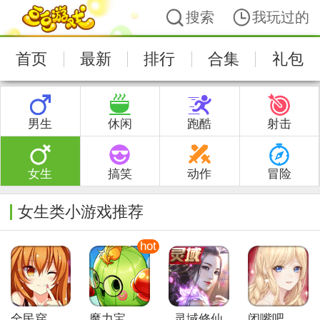
搜索
我玩过的
首页
最新
排行
合集
礼包
男生
休闲
跑酷
射击
女生
搞笑
动作
冒险
女生类小游戏推荐
全民穿越之宫（复刻版）
魔力宝贝觉醒
灵域修仙
闭嘴吧杠精