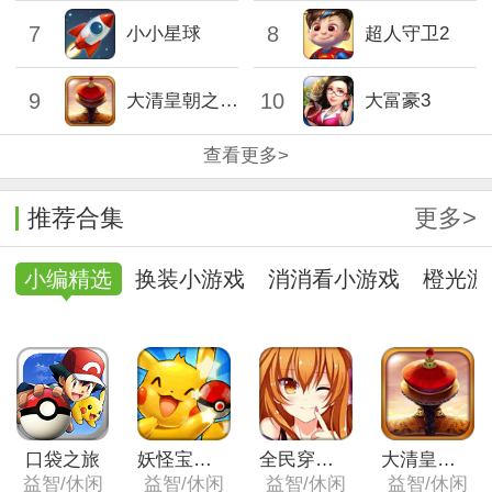
7
8
小小星球
超人守卫2
9
10
大清皇朝之大梦英雄
大富豪3
查看更多>
推荐合集
更多>
小编精选
换装小游戏
消消看小游戏
橙光游
口袋之旅
妖怪宝可萌
全民穿越之宫（复刻版）
大清皇朝之大梦英雄
益智/休闲
益智/休闲
益智/休闲
益智/休闲