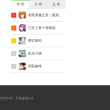
周 榜
月 榜
总 榜
全民穿越之宫（复刻版）
1
三生三世十里桃花
2
梦幻契约
3
欢乐小镇
4
宫廷秘传
5
。
理安排时间，享受健康生活