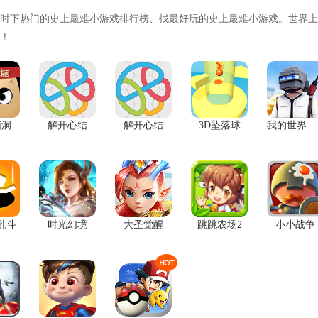
时下热门的史上最难小游戏排行榜、找最好玩的史上最难小游戏。世界上
！
我的世界吃鸡
脑洞
解开心结
解开心结
3D坠落球
乱斗
时光幻境
大圣觉醒
跳跳农场2
小小战争