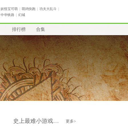
妖怪宝可萌
|
萌鸡快跑
|
功夫大乱斗
|
中华铁路
|
幻城
排行榜
合集
史上最难小游戏排行榜
更多>