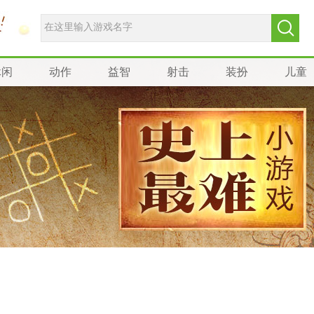
休闲
动作
益智
射击
装扮
儿童