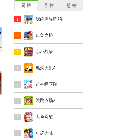
周 榜
月 榜
总 榜
我的世界吃鸡
1
口袋之旅
2
小小战争
3
黑洞大乱斗
4
超神经医院
5
跳跳农场2
6
大圣觉醒
7
斗罗大陆
8