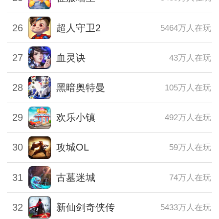
26
超人守卫2
5464万人在玩
27
血灵诀
43万人在玩
28
黑暗奥特曼
105万人在玩
29
欢乐小镇
492万人在玩
30
攻城OL
59万人在玩
31
古墓迷城
74万人在玩
32
新仙剑奇侠传
5433万人在玩