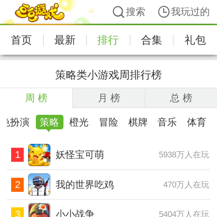
搜索
我玩过的
首页
最新
排行
合集
礼包
策略类小游戏周排行榜
周 榜
月 榜
总 榜
角色扮演
策略
橙光
冒险
棋牌
音乐
体育
1
妖怪宝可萌
5938万人在玩
2
我的世界吃鸡
470万人在玩
3
小小战争
5404万人在玩