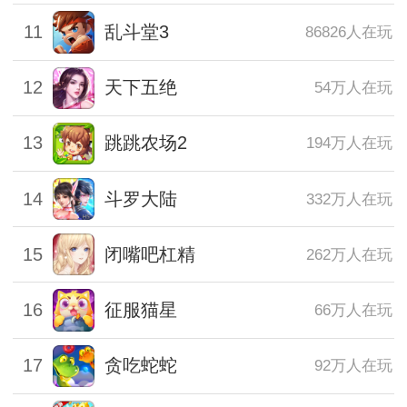
11
乱斗堂3
86826人在玩
12
天下五绝
54万人在玩
13
跳跳农场2
194万人在玩
14
斗罗大陆
332万人在玩
15
闭嘴吧杠精
262万人在玩
16
征服猫星
66万人在玩
17
贪吃蛇蛇
92万人在玩