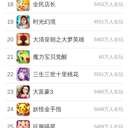
18
全民店长
5453万人在玩
19
时光幻境
4551万人在玩
20
大清皇朝之大梦英雄
5462万人在玩
21
魔力宝贝觉醒
60万人在玩
22
三生三世十里桃花
5551万人在玩
23
大富豪3
5460万人在玩
24
妖怪金手指
5648万人在玩
25
征服喵星
5489万人在玩